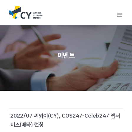
Skip
to
content
이벤트
2022/07 씨와이(CY), COS247-Celeb247 앱서
비스(베타) 런칭