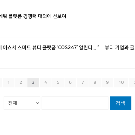
’ 앞세워 플랫폼 경쟁력 대외에 선보여
헬스케어쇼서 스마트 뷰티 플랫폼 ‘COS247’ 알린다... “韓 뷰티 기업과
1
2
3
4
5
6
7
8
9
10
검색