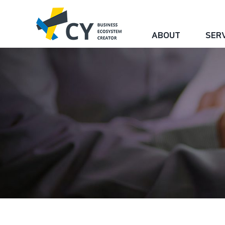
Skip
색
to
...
ABOUT
SER
content