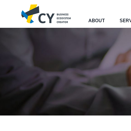
Skip
색
to
...
ABOUT
SER
content