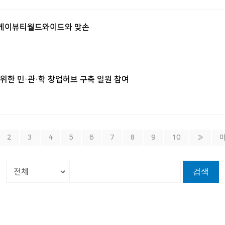
할…케이뷰티월드와이드와 맞손
을 위한 민·관·학 창업허브 구축 일원 참여
2
3
4
5
6
7
8
9
10
»
검색